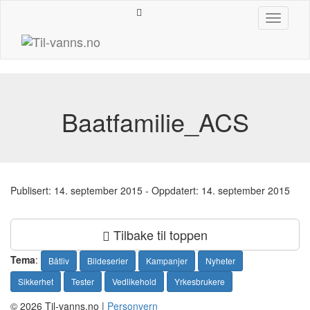
Hopp
Toggle
til
navigati
innhold
Baatfamilie_ACS
Publisert:
14. september 2015
- Oppdatert: 14. september 2015
Tilbake til toppen
Tema
:
Båtliv
Bildeserier
Kampanjer
Nyheter
Sikkerhet
Tester
Vedlikehold
Yrkesbrukere
© 2026 Til-vanns.no |
Personvern