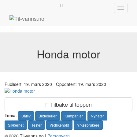
Hopp
Toggle
til
navigati
innhold
Honda motor
Publisert:
19. mars 2020
- Oppdatert: 19. mars 2020
Tilbake til toppen
Tema
:
Båtliv
Bildeserier
Kampanjer
Nyheter
Sikkerhet
Tester
Vedlikehold
Yrkesbrukere
© 2026 Til-vanns.no |
Personvern