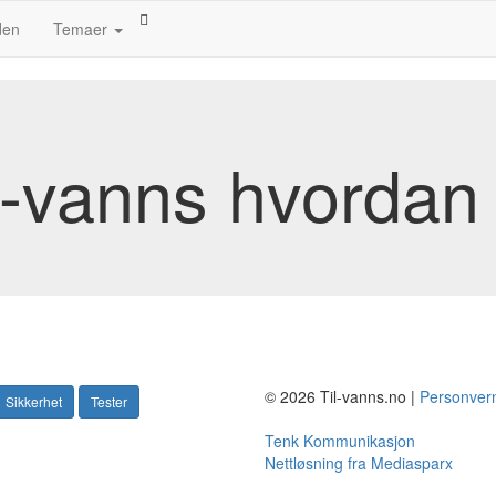
den
Temaer
il-vanns hvordan fa
© 2026 Til-vanns.no |
Personver
Sikkerhet
Tester
Tenk Kommunikasjon
Nettløsning fra Mediasparx