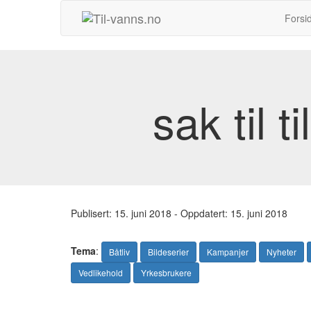
Hopp
Forsi
til
innhold
sak til t
Publisert:
15. juni 2018
- Oppdatert: 15. juni 2018
Tema
:
Båtliv
Bildeserier
Kampanjer
Nyheter
Vedlikehold
Yrkesbrukere