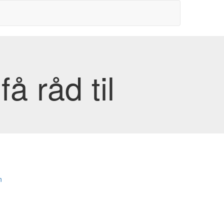
̊ råd til
n