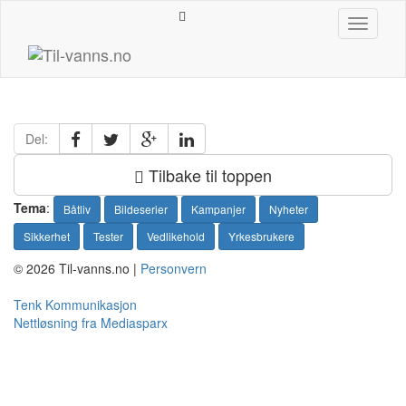
Hopp
Toggle
til
navigati
innhold
Del:
Tilbake til toppen
Tema
:
Båtliv
Bildeserier
Kampanjer
Nyheter
Sikkerhet
Tester
Vedlikehold
Yrkesbrukere
© 2026 Til-vanns.no |
Personvern
Tenk Kommunikasjon
Nettløsning fra Mediasparx