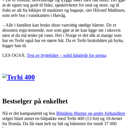
at de egner seg godt til fiske, sjøaktiviteter for små og store, og til
frakt av alt fra bikkjer til maskiner og bagasje, sier Håvard Mathisen,
som selv bor i vannkanten i Høvåg.
– Alle i familien kan bruke disse vanvittig stødige båtene. De er
dessuten regn-lensende, noe som gjør at de kan ligge ute i ukesvis
uten at du må tenke på vann. Her i Norge er det slik at mange som
har en Terhi også har en større båt. Da er Terhi bruksbåten på hytta,
legger han til.
LES OGSÅ:
Test av hyttebåter – solid båtglede for penga
Bestselger på enkelhet
Nå er det kampanjetid og hos
Blindleia Marine og andre forhandlere
selges blant annet en båtpakke med Terhi 400 (13 fot) og 10-hester
fra Honda. Da får man helt ny båt og båtmotor for rundt 37 000