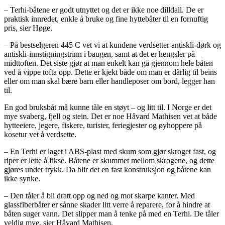
– Terhi-båtene er godt utnyttet og det er ikke noe dilldall. De er
praktisk innredet, enkle å bruke og fine hyttebåter til en fornuftig
pris, sier Høge.
– På bestselgeren 445 C vet vi at kundene verdsetter antiskli-dørk og
antiskli-innstigningstrinn i baugen, samt at det er hengsler på
midttoften. Det siste gjør at man enkelt kan gå gjennom hele båten
ved å vippe tofta opp. Dette er kjekt både om man er dårlig til beins
eller om man skal bære barn eller handleposer om bord, legger han
til.
En god bruksbåt må kunne tåle en støyt – og litt til. I Norge er det
mye svaberg, fjell og stein. Det er noe Håvard Mathisen vet at både
hytteeiere, jegere, fiskere, turister, feriegjester og øyhoppere på
kosetur vet å verdsette.
– En Terhi er laget i ABS-plast med skum som gjør skroget fast, og
riper er lette å fikse. Båtene er skummet mellom skrogene, og dette
gjøres under trykk. Da blir det en fast konstruksjon og båtene kan
ikke synke.
– Den tåler å bli dratt opp og ned og mot skarpe kanter. Med
glassfiberbåter er sånne skader litt verre å reparere, for å hindre at
båten suger vann. Det slipper man å tenke på med en Terhi. De tåler
veldig mye, sier Håvard Mathisen.