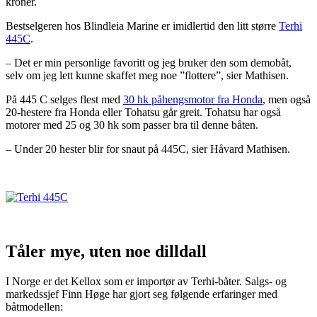
kroner.
Bestselgeren hos Blindleia Marine er imidlertid den litt større
Terhi
445C
.
– Det er min personlige favoritt og jeg bruker den som demobåt,
selv om jeg lett kunne skaffet meg noe ”flottere”, sier Mathisen.
På 445 C selges flest med
30 hk påhengsmotor fra Honda
, men også
20-hestere fra Honda eller Tohatsu går greit. Tohatsu har også
motorer med 25 og 30 hk som passer bra til denne båten.
– Under 20 hester blir for snaut på 445C, sier Håvard Mathisen.
Tåler mye, uten noe dilldall
I Norge er det Kellox som er importør av Terhi-båter. Salgs- og
markedssjef Finn Høge har gjort seg følgende erfaringer med
båtmodellen: