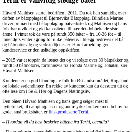
Terhi er vanvittig stødige båter
Håvard Mathisen startet bedriften i 2011. Da tok han samtidig over
driften av båtopplaget til Bjørnevika Båtopplag. Blindleia Marine
driver primært med båtopplag og båtverksted, og Mathisen og hans
folk har utviklet og økt kapasiteten til nær det dobbelte de siste
årene. I vinter tok de vare på rundt 350 båter – fra 10-36 fot – til
innendørs vinterlagring for ulike båteiere. I tillegg bedrives det båt-
og båtmotorsalg og verkstedtjenester. Hardt arbeid og god
kundeservice er den uslitelige oppskriften.
– 2015 var et toppår, da løsnet det og vi solgte over 30 båtpakker og
rundt 50 båtmotorer, fortrinnsvis fra Honda Marine og Tohatsu, sier
Håvard Mathisen.
Kundene er en god blanding av folk fra Østlandsområdet, Rogaland
og lokale sørlendinger. En rekke av kundene kan du dessuten titt og
ofte lese om i Se & Hør og Dagens Næringsliv.
Den båten Håvard Mathisen og hans gjeng selger mest til
hyttefolket, til campingplasser og andre yrkesbrukere med behov for
gode, små bruksbåter, er
finskproduserte Terhi.
– Hvordan vil du best beskrive båtene fra Terhi, egentlig?
– De er robuste, anvendelige og trygge båter med flat bunn. Det gjør